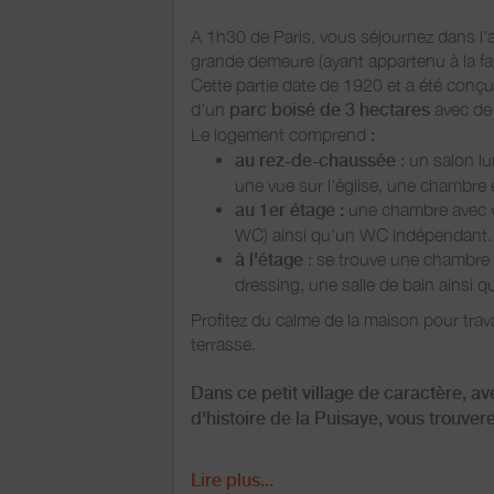
A 1h30 de Paris, vous séjournez dans l'
grande demeure (ayant appartenu à la fa
Cette partie date de 1920 et a été conçue
d'un
parc boisé de 3 hectares
avec de 
Le logement comprend
:
au rez-de-chaussée
: un salon lu
une vue sur l'église, une chambre 
au 1er étage :
une chambre avec vu
WC) ainsi qu'un WC indépendant.
à l'étage
: se trouve une chambre 
dressing, une salle de bain ainsi qu
Profitez du calme de la maison pour trava
terrasse.
Dans ce petit village de caractère, av
d'histoire de la Puisaye, vous trouver
Vous pourrez faire des balades vers l'anc
Lire plus...
Le marché de Toucy est à 10 minutes en v