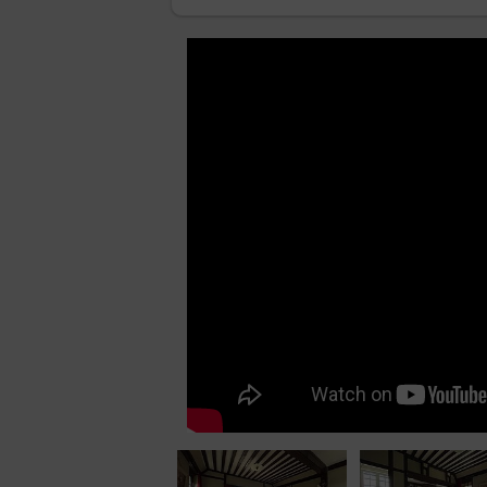
Auxerre, les châteaux de Guédelon, Saint-
Château-Neuf, le parc naturel de Boutiss