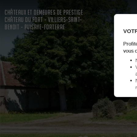
CHÂTEAUX ET DEMEURES DE PRESTIGE
CHÂTEAU DU FORT - VILLIERS-SAINT-
BENOIT - PUISAYE-FORTERRE
VOTR
Profit
vous d