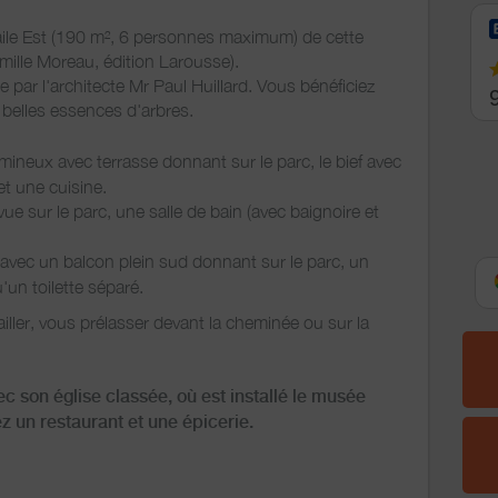
aile Est (190 m², 6 personnes maximum) de cette
mille Moreau, édition Larousse).
 par l'architecte Mr Paul Huillard. Vous bénéficiez
belles essences d'arbres.
mineux avec terrasse donnant sur le parc, le bief avec
et une cuisine.
e sur le parc, une salle de bain (avec baignoire et
avec un balcon plein sud donnant sur le parc, un
'un toilette séparé.
iller, vous prélasser devant la cheminée ou sur la
ec son église classée, où est installé le musée
ez un restaurant et une épicerie.
ien lavoir et la chapelle ou des randonnées en forêt.
oiture, le samedi matin. A visiter dans les alentours :