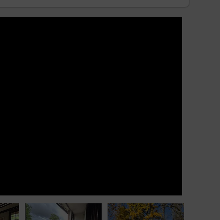
Fargeau et Ratilly, le village d'art Saint-Aubin-
aint, Chablis, le lac du Bourdon, etc.