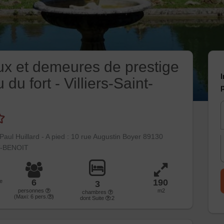
x et demeures de prestige
I
du fort - Villiers-Saint-
p
 Paul Huillard - A pied : 10 rue Augustin Boyer 89130
T-BENOIT
6
190
e
3
personnes
m2
chambres
(Maxi:
6
pers.
)
dont Suite
:2