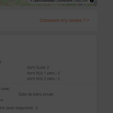
© OpenStreetMap Contributors |
MapLibre
Comment m'y rendre ? >
3
dont Suite: 2
dont lit(s) 1 pers.: 2
dont lit(s) 2 pers.: 2
s avec
Salle de bains privée
ux
ains (avec baignoire):
2