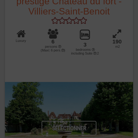
prestige Château du fort -
Villiers-Saint-Benoit
6
190
Luxury
3
persons
m2
bedrooms
(Maxi:
6
pers.
)
including Suite
:2
SÉLECTIONNER