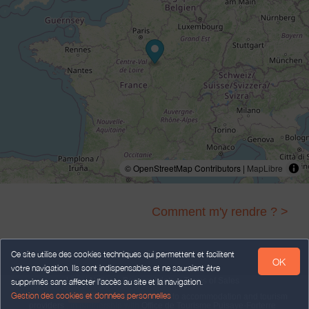
© OpenStreetMap Contributors |
MapLibre
Comment m'y rendre ? >
Ce site utilise des cookies techniques qui permettent et facilitent
OK
votre navigation. Ils sont indispensables et ne sauraient être
Legal Notice
Personal data
Terms of Sales
supprimés sans affecter l’accès au site et la navigation.
Gestion des cookies et données personnelles
Powered by
,
services intended
to accommodation and tourism
weebnb
providers
,
in partnership with
Office de Tourisme Puisaye-Forterre
.