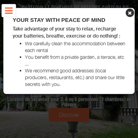
CHÂTEAUX ET DEMEURES DE PRESTIGE CHÂTEAU DU
FORT - VILLIERS-SAINT-BENOIT - PUISAYE-FORTERRE
YOUR STAY WITH PEACE OF MIND
Take advantage of your stay to relax, recharge
your batteries, breathe, exercise or do nothing! :
We carefully clean the accommodation between
each rental
You benefit from a private garden, a terrace, etc
...
CHÂTEAUX ET DEMEURES DE
We recommend good addresses (local
PRESTIGE CHÂTEAU DU FORT -
producers, restaurants, etc.) and share our little
secrets with you.
VILLIERS-SAINT-BENOIT
Location de vacances pour 2, 4 ou 6 personnes (3 chambres) en
Puisaye.
Discover