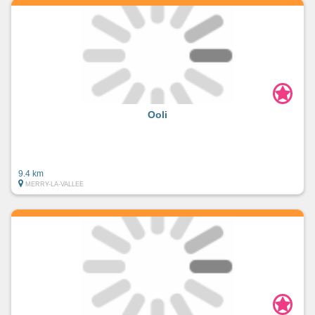
Ooli
9.4 km
MERRY-LA-VALLEE