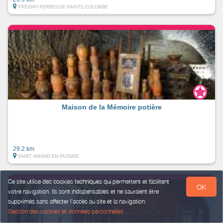
TREIGNY-PERREUSE-SAINTE-COLOMBE
Maison de la Mémoire potière
29.2 km
SAINT-AMAND-EN-PUISAYE
Ce site utilise des cookies techniques qui permettent et facilitent
OK
votre navigation. Ils sont indispensables et ne sauraient être
supprimés sans affecter l’accès au site et la navigation.
Gestion des cookies et données personnelles